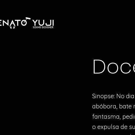
Doce
Sinopse: No dia
abóbora, bate n
fantasma, pedi
o expulsa de s