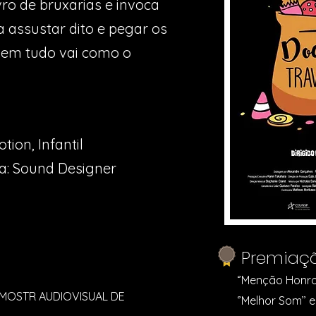
ro de bruxarias e invoca
a assustar dito e pegar os
nem tudo vai como o
tion, Infantil
a: Sound Designer
Premiaç
‘’Menção Honros
 MOSTR AUDIOVISUAL DE
‘’Melhor Som’’